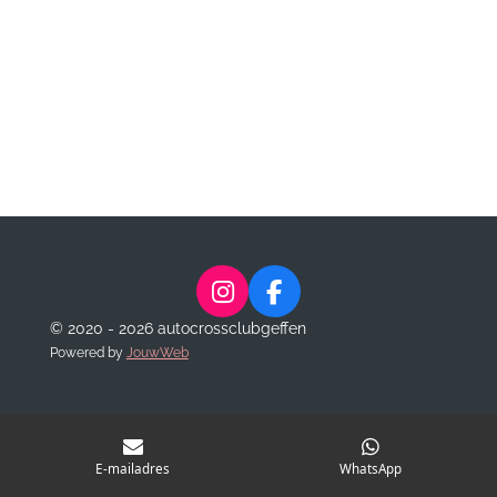
I
F
n
a
© 2020 - 2026 autocrossclubgeffen
s
c
Powered by
JouwWeb
t
e
a
b
g
o
r
o
E-mailadres
WhatsApp
a
k