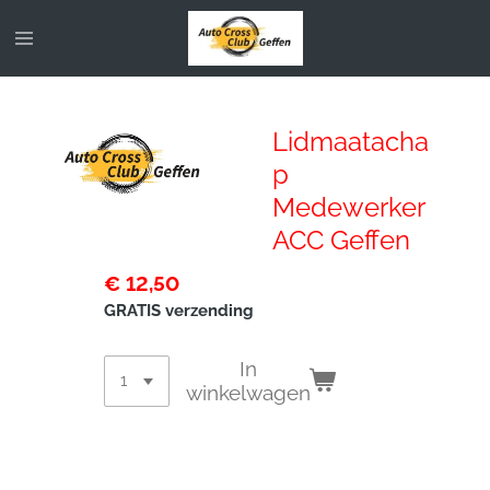
Ga
direct
naar
de
hoofdinhoud
Lidmaatacha
p
Medewerker
ACC Geffen
€ 12,50
GRATIS verzending
In
winkelwagen